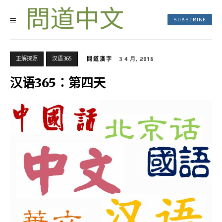
SUBSCRIBE
正解探源
汉语365
問道漢字
3 4 月, 2016
汉语365：第四天