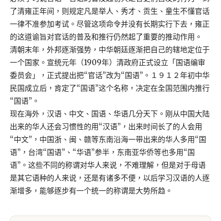
了清雍正年间，则规定凡是举人、秀才、贡生、童生不懂官话
一律不准参加考试。尽管这项命令并没有长期实行下去，雍正
的这道谕旨对官话的普及和推行仍然起了重要的推动作用。
清朝末年，外邦逐渐强势，中华朝廷逐渐把自己的辖地定位于
一个国家。宣统元年（1909年）清政府正式设立「国语编审
委员会」，正式提出把“官话”改为“国语”。１９１２年初中华
民国成立后，肯定了“国语”这个名称，决定在全国范围内推行
“国语”。
现在海外，汉语、中文、国语、华语几分天下。刚从中国大陆
出来的华人还会习惯性的用“汉语”，出来时间长了的人会用
“中文”，中国浙、闽、赣等东南沿海一带出来的华人多用“国
语”，台湾“国语”、“华语”参半，东南亚华侨等也多用“国
语”。这些不同的称谓对华人来说，不难理解，但是对于母语
是其它语种的人来说，还是有诸多不便，以后学习汉语的人逐
渐增多，能够逐步有一个统一的称谓是大势所趋。