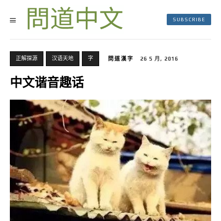
SUBSCRIBE
正解探源
汉语天地
字
問道漢字
26 5 月, 2016
中文谐音趣话