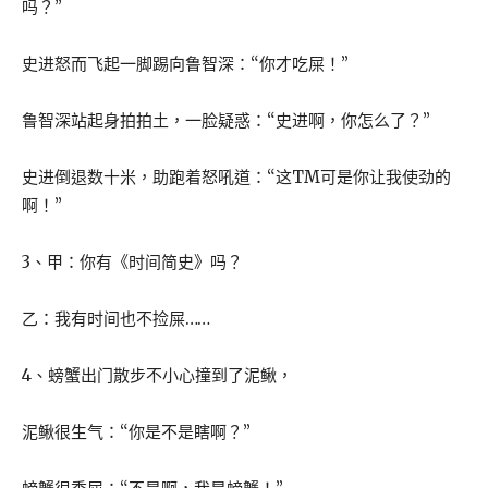
吗？”
史进怒而飞起一脚踢向鲁智深：“你才吃屎！”
鲁智深站起身拍拍土，一脸疑惑：“史进啊，你怎么了？”
史进倒退数十米，助跑着怒吼道：“这TM可是你让我使劲的
啊！”
3、甲：你有《时间简史》吗？
乙：我有时间也不捡屎……
4、螃蟹出门散步不小心撞到了泥鳅，
泥鳅很生气：“你是不是瞎啊？”