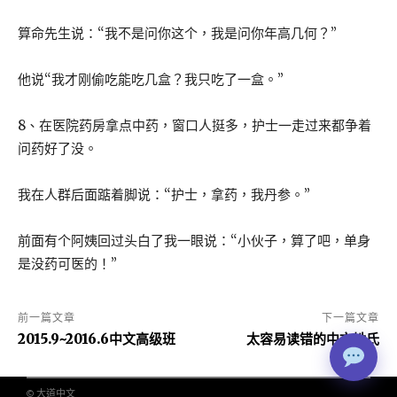
算命先生说：“我不是问你这个，我是问你年高几何？”
他说“我才刚偷吃能吃几盒？我只吃了一盒。”
8、在医院药房拿点中药，窗口人挺多，护士一走过来都争着
问药好了没。
我在人群后面踮着脚说：“护士，拿药，我丹参。”
前面有个阿姨回过头白了我一眼说：“小伙子，算了吧，单身
是没药可医的！”
前一篇文章
下一篇文章
2015.9~2016.6中文高级班
太容易读错的中文姓氏
© 大道中文