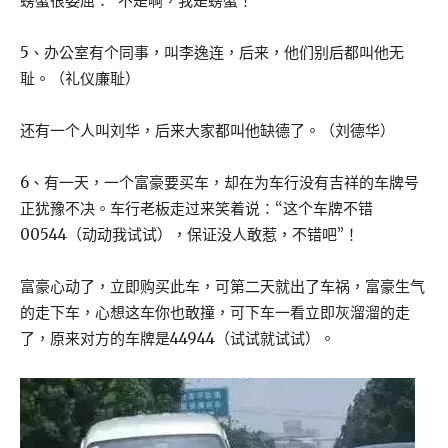
螃蟹很委屈：“不是啊，我是螃蟹！”
5、办公室有个同事，叫李逸连，后来，他们别后都叫他无
耻。（礼仪廉耻）
还有一个人叫刘华，后来大家都叫他缺德了。（刘德华）
6、有一天，一个富豪要买车，却在为车行没有吉祥的车牌号
正犹豫不决。车行老板走过来笑着说：“这个车牌不错
00544（动动我试试），保证没人敢惹，不错吧”！
富豪心动了，立即购买此车，可第二天就出了车祸，富豪生气
的走下车，心想这车你也敢撞，可下车一看立即灰溜溜的走
了，原来对方的车牌是44944（试试就试试）。