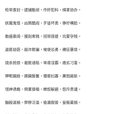
检举查封，逮捕魁顽，作奸犯科，缉拿协办。
妖魔鬼怪，凶煞酷阎，歹徒坏类，狰狞嘴脸。
勒逼豪阔，搜刮卑贱，拐架孩提，坑蒙孕残。
盗匪劫窃，敲诈欺骗，唆使怂勇，横征暴敛。
烧杀抢掠，栽赃诬陷，宰虐淫霸，痞劣刁蛮。
狎昵娼妓，蹂躏鬓鬟，猥亵妇寡，屠戮毙斩。
氓绅诱瘾，倒置昏暗，婢奴躲避，怨斥责谴。
酗殴滋祸，弊秽泛滥，偷漏假冒，妄贩募捐。