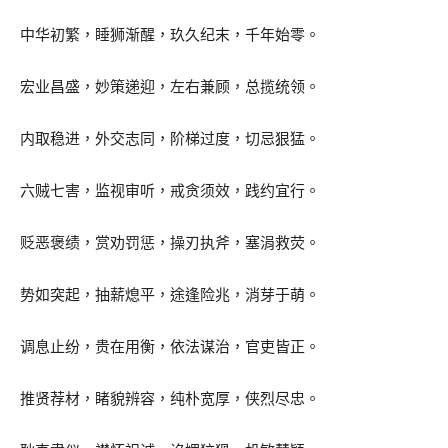
中华初繁，睡狮渐醒，玖久纪末，千年始零。
宏业昌盛，妙策递迎，左右兼顾，总揽统领。
内取稳进，外交志同，阶梯过度，切忌狠猛。
六贼七害，监视审听，戒贪须效，践约宜行。
贬恶褒绩，赏劝罚惩，操刃执斧，塞涓救荧。
势如突起，抽薪熄平，途逢险兆，消芽于萌。
调息止纷，贵在用衡，依法谋治，官吏皆正。
推贤荐材，睹貌辨容，纯朴宽厚，侠烈尽忠。