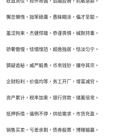
耿直肃仪，襟怀袒诚，谄媚狡猾，机敏慧颖。
懈怠懒惰，拙笨碌庸，愚昧糊涂，偏才至聪。
羞涩拘束，杰健悍雄，恭谨畏惧，缄默持重。
骄奢傲慢，怯懦惶恐，超逸独居，恬淡匀宁。
猜疑诡秘，威严毅勇，币帛钱钞，攘夺其宗。
企财盼利，价值均等，务工开厂，增富减穷。
资产累计，税率加乘，银行贷款，储蓄倍宠。
抵押拆借，循例不停，供给需求，市货充盈。
销售买卖，亏差余剩，债券股票，博赌输赢。