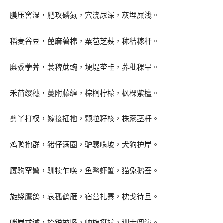
膜压窖湿，肥攻磷氮，穴浇尿深，灰埋屎浅。
稻麦谷豆，蓖麻薯棉，粟苞芝麸，秫秸稼秆。
糜黍荸荠，蓑稗蔗豌，埂堤垄畦，荞秕稞旱。
禾苗缨穗，蔓附藤缠，棕榈柠檬，枫棵紫檀。
剪丫打杈，嫁接插扡，颗粒籽核，株蕊茎杆。
鸡鸭抱群，猪仔满圈，驴骡啃坡，犬狗护岸。
厩驹罕鬃，驯犊乍唤，鱼鳖虾蟹，猫兔鹅蚕。
旋绕鹰鸽，哀孤鹤雁，宿营扎寨，枕戈待旦。
哨岗戎诫，挎锐披坚，帅旗挺拔，训士阅演。