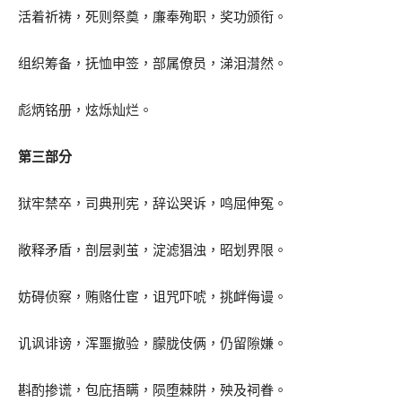
活着祈祷，死则祭奠，廉奉殉职，奖功颁衔。
组织筹备，抚恤申签，部属僚员，涕泪潸然。
彪炳铭册，炫烁灿烂。
第三部分
狱牢禁卒，司典刑宪，辞讼哭诉，鸣屈伸冤。
敞释矛盾，剖层剥茧，淀滤猖浊，昭划界限。
妨碍侦察，贿赂仕宦，诅咒吓唬，挑衅侮谩。
讥讽诽谤，浑噩撤验，朦胧伎俩，仍留隙嫌。
斟酌掺谎，包庇捂瞒，陨堕棘阱，殃及祠眷。