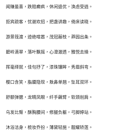
闻赚虽喜，跌赔癫疯，休闲退优，涣虑受逍。
拒宾疏客，忧谢欢招，把盏讲趣，倚床读晓。
游景筏渡，迹绝喧嚣，茂冠蔽枝，莽园出条。
碧岭滴翠，落叶飘摇，心澄澈透，雅悦去燥。
挥毫绎就，佳句抒了，漆珠镶眸，秀眉斜弯。
樱口含笑，脂靥隐现，敖鼻单翘，坠耳双环。
舒额弹腮，龙睛凤眼，纤手藕臂，软颈削肩。
乌发比臀，酥胸腰间，修腿负躯，弓脚婷站。
沐浴洁身，梳妆乔扮，薄黛轻施，靓耀矫莲。