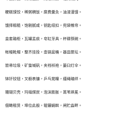
粳糕馍饺，稀粥稠饭，糜费羹灸，油浸漫馒。
饿择粗糙，饱剔腻咸，钥匙纽扣，兜袋帷帘。
盒套箱柜，瓦罐盂痰，皂缸牙具，杯碟筷碗。
帐幔靴帽，整齐挂拴，壶锅盆桶，器皿匣坛。
笤帚垃圾，矿蛰堿矾，夹裆袄袍，篓臼灯伞。
钵钎铰钮，叉橱表镰，乒乓晃瞳，缰绳磕绊。
珊瑚贝壳，玛瑙煤炭，泡沫膨胀，蒿苇飒冕。
佃畴租赁，埠位此般，辊辗蜗斡，闸贮淼畔。