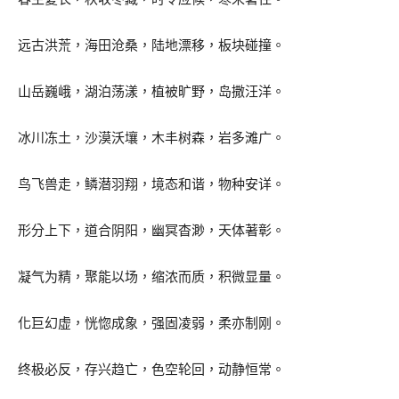
远古洪荒，海田沧桑，陆地漂移，板块碰撞。
山岳巍峨，湖泊荡漾，植被旷野，岛撒汪洋。
冰川冻土，沙漠沃壤，木丰树森，岩多滩广。
鸟飞兽走，鳞潜羽翔，境态和谐，物种安详。
形分上下，道合阴阳，幽冥杳渺，天体著彰。
凝气为精，聚能以场，缩浓而质，积微显量。
化巨幻虚，恍惚成象，强固凌弱，柔亦制刚。
终极必反，存兴趋亡，色空轮回，动静恒常。