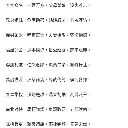
唯实众名，一理万方，父母爹娘，没齿难忘。
兄弟姐妹，危困助帮，姑姨叔舅，亲戚互访。
侄男闺少，哺育茁壮，夫妻相敬，梦忆糟糠。
隔屋邻舍，遇事谦谅，伯公妪婆，慈孝赡养。
尊朋礼友，仁义君郎，炎黄二帝，尧舜禅让。
禹启世袭，灭桀商汤，周武伐纣，侯列各邦。
秦皇集权，汉刘楚项，鼎立割据，乱晋八王。
南北对峙，腐朽隋炀，贞观政要，五代续唐。
陈桥兵变，耻辱靖康，耶律完颜，元建宋僵。