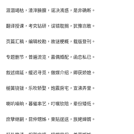
涯涸竭枯，渣滓臊膻，谣决淆惑，是非确断。
翻译授课，考究钻研，误错耽搁，犹豫岂敢。
页篇汇稿，编辑校勘，故谜梗概，载版登刊。
专题删节，普遍流览，嘉偶婚配，函恋私已。
叙述绵延，缓迟寻觅，做媒介绍，卿获娇媳。
槌簧铙钹，乐吹轿娶，炮震房宅，宣沸弄里。
喇叭噪晌，暮催串艺，叮嘱钦陪，辈份矮低。
庶孽继嗣，昆仲甥姊，柬贴逞送，族姥婶婿。