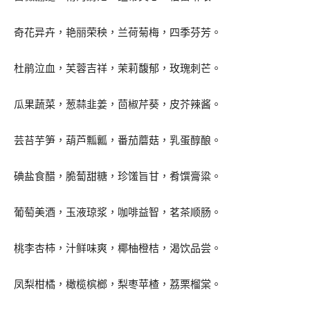
奇花异卉，艳丽荣秧，兰荷菊梅，四季芬芳。
杜鹃泣血，芙蓉吉祥，茉莉馥郁，玫瑰刺芒。
瓜果蔬菜，葱蒜韭姜，茴椒芹葵，皮芥辣酱。
芸苔芋笋，葫芦瓢瓤，番茄蘑菇，乳蛋醇酿。
碘盐食醋，脆蔔甜糖，珍馐旨甘，肴馔膏粱。
葡萄美酒，玉液琼浆，咖啡益智，茗茶顺肠。
桃李杏柿，汁鲜味爽，椰柚橙桔，渴饮品尝。
凤梨柑橘，橄榄槟榔，梨枣苹楂，荔栗榴棠。