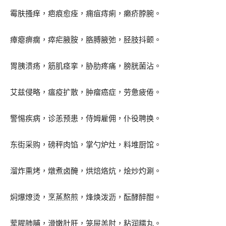
霉肤搔痒，疤痕愈痊，痈疽痔痢，癞疥脖腕。
瘴瘪痹瘸，瘁疟腋胺，胳膊腋弛，胫肢抖颤。
胃胰溃疡，筋肌痉挛，胁肋疼痛，膀胱菌沾。
艾兹侵略，瘟疫扩散，肿瘤癌症，劳惫疲倦。
警惕疾病，诊恙预患，侍姆雇佣，仆役聘换。
东街采购，磅秤肉馅，掌勺炉灶，料堆厨馆。
溜炸熏烤，燉煮卤醃，烘焙烙炕，烩炒灼涮。
焖爆燎烫，烹蒸熬煎，烽焕泼沥，酝酵醉酣。
荤腥肺脯，滑嫩肚肝，笼屉羔肘，粘润糯丸。