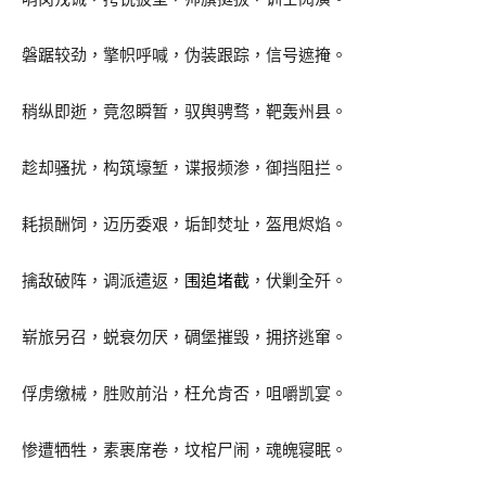
磐踞较劲，擎帜呼喊，伪装跟踪，信号遮掩。
稍纵即逝，竟忽瞬暂，驭舆骋骛，靶轰州县。
趁却骚扰，构筑壕堑，谍报频渗，御挡阻拦。
耗损酬饲，迈历委艰，垢卸焚址，盔甩烬焰。
擒敌破阵，调派遣返，
围追堵截
，伏剿全歼。
崭旅另召，蜕衰勿厌，碉堡摧毁，拥挤逃窜。
俘虏缴械，胜败前沿，枉允肯否，咀嚼凯宴。
惨遭牺牲，素裹席卷，坟棺尸闹，魂魄寝眠。