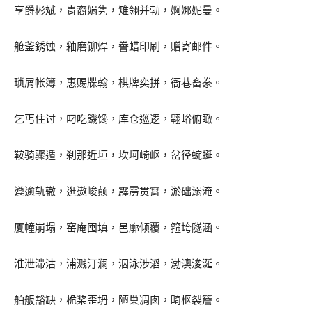
享爵彬斌，胄裔娟隽，雉翎并勃，婀娜妮曼。
舱釜銹蚀，釉磨铆焊，誊蜡印刷，赠寄邮件。
琐屑帐簿，惠赐牒翰，棋牌奕拼，衙巷畜豢。
乞丐住讨，叼吃饑馋，库仓巡逻，翱峪俯瞰。
鞍骑骤遁，刹那近垣，坎坷崎岖，岔径蜿蜒。
遵逾轨辙，逛遨峻颠，霹雳贯霄，淤础溺淹。
厦幢崩塌，窑庵囤填，邑廓倾覆，箍垮隧涵。
淮泄滞沽，浦溅汀澜，泅泳涉滔，渤澳浚涎。
舶舨豁缺，桅桨歪坍，陋巢凋囱，畸枢裂簷。