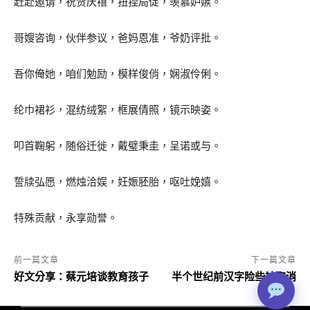
赶赴邀请，祝贺庆禧，扭捏局促，羡慕妒嫉。
哥嫂咨询，伙伴参议，爸妈恩准，爷奶评批。
吾你俺她，咱们勉励，模样俊俏，娴淑伶俐。
纶巾裙衫，混纺绒絮，框展倩照，镜示映姿。
叩首鞠躬，随俗迁徙，戴璧秉圭，呈诺或与。
誓牍弘愿，燃烛洽娱，妊娠胚胎，呕吐娩嬉。
特殊贡献，永享勋誉。
前一篇文章
下一篇文章
好文分享：蔡元培谈教育孩子
半个世纪前汉字险些被取消