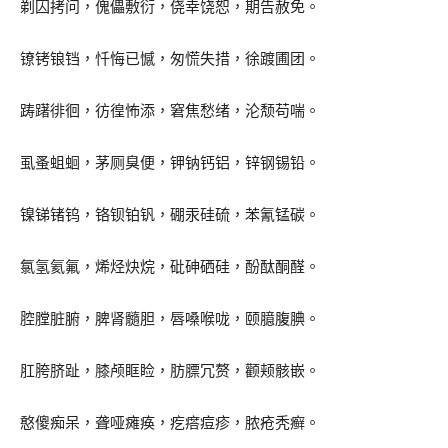
剃囚拷问，傀儡敷衍，侥幸饶恕，期告赦免。
镣铐锒铛，忏悔已憾，匆慌失措，徐踱圃团。
踌躇徘徊，彷徨怖添，窘焦愁绪，沦颓苟喘。
虱蚤蛆蛔，茅厕臭便，钾钠钙铝，锌钢锡铅。
镍锑锗钨，铬钡铂钒，硼汞硅硫，苯氰锰碳。
氯氢氦氟，烯烃炔烷，砒砷硒硅，酚酞酮醛。
腔膛脏腑，脾肾髓胆，唇嗓喉咙，颐臆腹腆。
肛胯脐趾，膝颅眶睑，肪膘冗赘，颧颊骸嵌。
憨傻痴呆，聋哑瘫痪，疙瘩痘疹，脓疮秃癣。