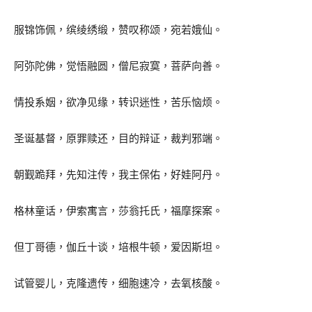
服锦饰佩，缤绫绣缎，赞叹称颂，宛若娥仙。
阿弥陀佛，觉悟融圆，僧尼寂寞，菩萨向善。
情投系姻，欲净见缘，转识迷性，苦乐恼烦。
圣诞基督，原罪赎还，目的辩证，裁判邪端。
朝觐跪拜，先知注传，我主保佑，好娃阿丹。
格林童话，伊索寓言，莎翁托氏，福摩探案。
但丁哥德，伽丘十谈，培根牛顿，爱因斯坦。
试管婴儿，克隆遗传，细胞速冷，去氧核酸。