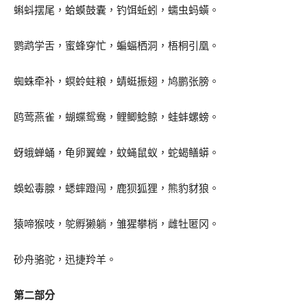
蝌蚪摆尾，蛤蟆鼓囊，钓饵蚯蚓，蠕虫蚂蟥。
鹦鹉学舌，蜜蜂穿忙，蝙蝠栖洞，梧桐引凰。
蜘蛛牵补，螟蛉蛀粮，蜻蜓振翅，鸠鹏张膀。
鸥莺燕雀，蝴蝶鸳鸯，鲤鲫鯰鲸，蛙蚌螺螃。
蚜蛾蝉蛹，龟卵翼蝗，蚊蝇鼠蚁，蛇蝎鳝蟒。
蜈蚣毒腺，蟋蟀蹬闯，鹿狈狐狸，熊豹豺狼。
猿啼猴吱，鸵孵獭躺，雏猩攀梢，雌牡匿冈。
砂舟骆驼，迅捷羚羊。
第二部分