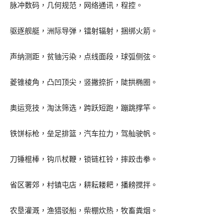
脉冲数码，几何规范，网络通讯，程控。
驱逐舰艇，洲际导弹，镭射辐射，捆绑火箭。
声纳测距，贫铀污染，点线面段，球弧侧弦。
菱锥棱角，凸凹顶尖，竖撇捺折，陡拱椭圈。
奥运竞技，淘汰筛选，跨跃短跑，蹦跳撑竿。
铁饼标枪，垒足排篮，汽车拉力，驾舢驶帆。
刀锤棍棒，钩爪杖鞭，锁链杠铃，摔跤击拳。
省区署郊，村镇屯店，耕耘耧耙，播耪搅拌。
农垦灌溉，渔猎驳船，柴棚炊热，牧畜粪烟。