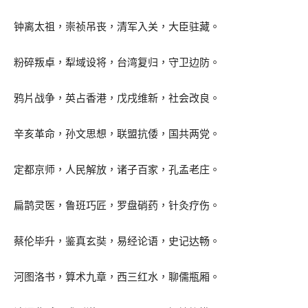
钟离太祖，崇祯吊丧，清军入关，大臣驻藏。
粉碎叛卓，犁域设将，台湾复归，守卫边防。
鸦片战争，英占香港，戊戌维新，社会改良。
辛亥革命，孙文思想，联盟抗倭，国共两党。
定都京师，人民解放，诸子百家，孔孟老庄。
扁鹊灵医，鲁班巧匠，罗盘硝药，针灸疗伤。
蔡伦毕升，鉴真玄奘，易经论语，史记达畅。
河图洛书，算术九章，西三红水，聊儒瓶厢。