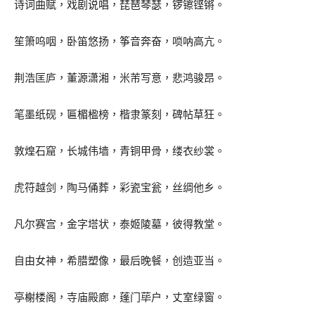
诗词曲赋，戏剧说唱，琵琶琴瑟，锣镲铿锵。
笙箫呜咽，卧笛悠扬，筝音奔奋，唢呐高亢。
荆浩匡庐，董源潇湘，米芾写意，悲鸿骏昂。
笔墨纸砚，匾楣楹榜，楷隶篆刻，碑帖草狂。
敦煌石窟，长城伟墙，青铜甲骨，缕衣纱裳。
虎符越剑，陶马俑葬，彩瓷宝瓮，丝绸他乡。
凡尔赛宫，金字塔状，泰姬陵墓，彼得教堂。
自由女神，希腊塑像，最后晚餐，创造亚当。
亭榭楼阁，寺庙殿廊，蓬门荜户，丈室绿窗。