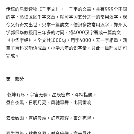
传统的启蒙读物《千字文》，一千字的文章，共有999个不同
的字，熟读区区千字文章，就可学习五分之一的常用汉字。现
今又有奇文出世，只学一篇韵文，便识多数常用汉字。郑州大
学郭保华教授用三年多的时间，将4000汉字著成一篇韵文
《中华字经》。全文共1000句，用字4000，无一字相重，涵
盖了百科又韵语成章，小学六年的识字量，只此一篇韵文即可
完成。
第一部分
乾坤有序，宇宙无疆，星辰密布，斗柄指航。
昼白夜黑，日明月亮，风驰雪舞，电闪雷响。
云腾致雨，露结晨霜，虹霓霞辉，雾沉雹降。
春生夏长，秋收冬藏，时令应候，寒来暑往。