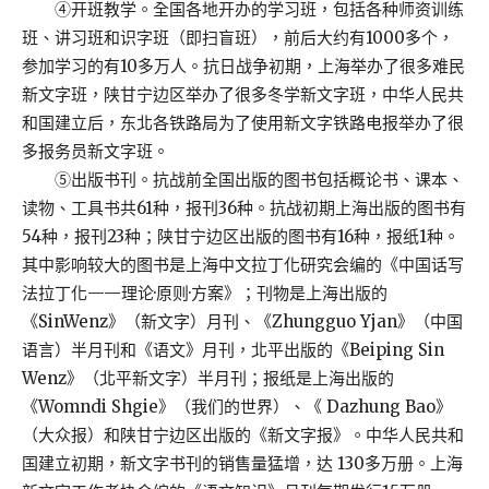
④开班教学。全国各地开办的学习班，包括各种师资训练
班、讲习班和识字班（即扫盲班），前后大约有1000多个，
参加学习的有10多万人。抗日战争初期，上海举办了很多难民
新文字班，陕甘宁边区举办了很多冬学新文字班，中华人民共
和国建立后，东北各铁路局为了使用新文字铁路电报举办了很
多报务员新文字班。
⑤出版书刊。抗战前全国出版的图书包括概论书、课本、
读物、工具书共61种，报刊36种。抗战初期上海出版的图书有
54种，报刊23种；陕甘宁边区出版的图书有16种，报纸1种。
其中影响较大的图书是上海中文拉丁化研究会编的《中国话写
法拉丁化——理论·原则·方案》；刊物是上海出版的
《SinWenz》（新文字）月刊、《Zhungguo Yjan》（中国
语言）半月刊和《语文》月刊，北平出版的《Beiping Sin
Wenz》（北平新文字）半月刊；报纸是上海出版的
《Womndi Shgie》（我们的世界）、《 Dazhung Bao》
（大众报）和陕甘宁边区出版的《新文字报》。中华人民共和
国建立初期，新文字书刊的销售量猛增，达 130多万册。上海