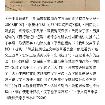
关于中共建政后，毛泽东就取消汉字方面的言论有诸多记载。
2008年10月，季羡林住进中共301医院西院X楼时，回忆说：
解放初，毛泽东文字改革，是要消灭汉字，改用拉丁字。另据
斯诺的《西行漫记》记载，毛泽东在延安曾对斯诺讲过推广拉
丁字母，取消汉字，扫除文盲。季承出版的书《我和父亲季羡
林》，提到：“解放初期成立文字改革委员会，他是委员，名
义上改革，实际上要消灭汉字，实现拉丁化。这是毛泽东的想
法，但不敢明说，要保密。吴玉章当主任就是奉命改革。中国
文字延续了几千年，汉字起了巨大作用。读古文必须读繁体
字，因为中国的文化信息都在汉字里边。汉字简化是误入歧
途。说汉字不方便，我们用了几千年也没感到有什么不方便，
到了我们手里就要抛弃汉字，这是不对的。说追求效率也不是
理由，现在使用计算机，汉字也不是障碍。”（原文摘自季承
《我和父亲季羡林》P226）