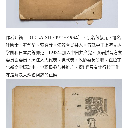
作者叶籁士（IE LAISH，1911～1994），原名包叔元，笔名
叶籁士、罗甸华、索原等。江苏省吴县人。曾就学于上海立达
学园和日本高等师范。1938年加入中国共产党。汉语拼音方案
委员会委员，历任人大代表、党代表、政协委员等职。在拉丁
化新文字运动中，他积极参与并推广，提出“只有实行拉丁化
才是解决大众语问题的正确