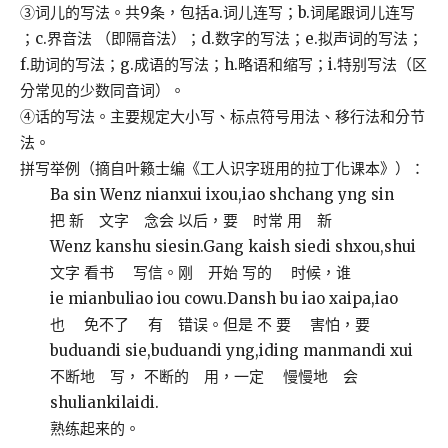
③词儿的写法。共9条，包括a.词儿连写；b.词尾跟词儿连写
；c.界音法 （即隔音法）；d.数字的写法；e.拟声词的写法；
f.助词的写法；g.成语的写法；h.略语和缩写；i.特别写法（区
分常见的少数同音词）。
④话的写法。主要规定大小写、标点符号用法、移行法和分节
法。
拼写举例（摘自叶籁士编《工人识字班用的拉丁化课本》）：
Ba sin Wenz nianxui ixou,iao shchang yng sin
把 新 文字 念会 以后，要 时常 用 新
Wenz kanshu siesin.Gang kaish siedi shxou,shui
文字 看书 写信。刚 开始 写的 时候，谁
ie mianbuliao iou cowu.Dansh bu iao xaipa,iao
也 免不了 有 错误。但是 不 要 害怕，要
buduandi sie,buduandi yng,iding manmandi xui
不断地 写， 不断的 用，一定 慢慢地 会
shuliankilaidi.
熟练起来的。