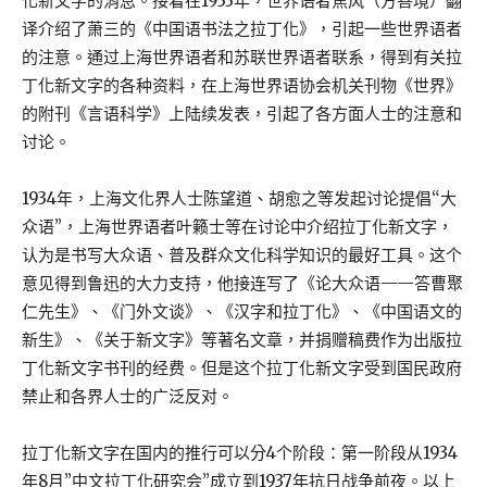
化新文字的消息。接着在1933年，世界语者焦风（方善境）翻
译介绍了萧三的《中国语书法之拉丁化》，引起一些世界语者
的注意。通过上海世界语者和苏联世界语者联系，得到有关拉
丁化新文字的各种资料，在上海世界语协会机关刊物《世界》
的附刊《言语科学》上陆续发表，引起了各方面人士的注意和
讨论。
1934年，上海文化界人士陈望道、胡愈之等发起讨论提倡“大
众语”，上海世界语者叶籁士等在讨论中介绍拉丁化新文字，
认为是书写大众语、普及群众文化科学知识的最好工具。这个
意见得到鲁迅的大力支持，他接连写了《论大众语——答曹聚
仁先生》、《门外文谈》、《汉字和拉丁化》、《中国语文的
新生》、《关于新文字》等著名文章，并捐赠稿费作为出版拉
丁化新文字书刊的经费。但是这个拉丁化新文字受到国民政府
禁止和各界人士的广泛反对。
拉丁化新文字在国内的推行可以分4个阶段：第一阶段从1934
年8月”中文拉丁化研究会”成立到1937年抗日战争前夜。以上