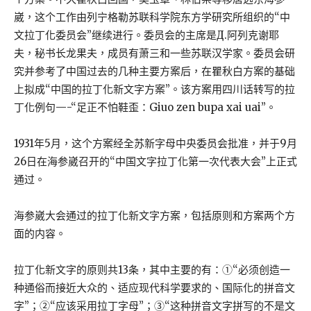
崴，这个工作由列宁格勒苏联科学院东方学研究所组织的“中
文拉丁化委员会”继续进行。委员会的主席是Д.阿列克谢耶
夫，秘书长龙果夫，成员有萧三和一些苏联汉学家。委员会研
究并参考了中国过去的几种主要方案后，在瞿秋白方案的基础
上拟成“中国的拉丁化新文字方案”。该方案用四川话转写的拉
丁化例句—-“足正不怕鞋歪：Giuo zen bupa xai uai”。
1931年5月，这个方案经全苏新字母中央委员会批准，并于9月
26日在海参崴召开的“中国文字拉丁化第一次代表大会”上正式
通过。
海参崴大会通过的拉丁化新文字方案，包括原则和方案两个方
面的内容。
拉丁化新文字的原则共13条，其中主要的有：①“必须创造一
种通俗而接近大众的、适应现代科学要求的、国际化的拼音文
字”；②“应该采用拉丁字母”；③“这种拼音文字拼写的不是文