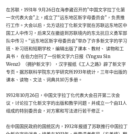
在苏联，1931年 9月26日在海参崴召开的”中国文字拉丁化第
一次代表大会”上，成立了“远东地区新字母委员会”，负责推
行工作。大会以后，北方话拉丁化新文字就在苏联远东地区中
国工人中传习，后来又在撤退到苏联境内的东北抗日义勇军部
队中传习。“远东地区新字母委员会”举办了许多新文字的学习
班、补习班和短期学校，编辑出版了课本、教材、 读物和工
具书， 在伯力创刊了一份新文字六日报《Yngxu Sin
Wenz》（拥护新文字），汉字报纸《工人之路》辟了新文字
专页。据苏联科学院东方学研究所1933年统计，三年中出版的
课本、读物、文法、词典共10万多册。
1932年10月26日，中国文字拉丁化代表大会召开第二次会
议，讨论拉丁化新文字的出版和教学问题，并成立一个由11人
组成的特别委员会，对方案和写法进行若干修正。
在中国国民政府的国统区内，1932年报道了苏联推行中国拉丁