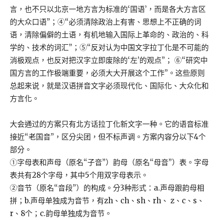
言，也不只以北京一地方言为标准的‘国语’，而是各大方言区
的大众口语”；④“必须清除政治上有害、思想上不正确的词
语，清除偏僻的土语，有机地输入国际上革命的、政治的、科
学的、技术的词汇”；⑤“反对认为中国文字拉丁化是不可能的
消极观点，也反对把汉字立即废除的‘左’的观点”； ⑥“研究中
国方言的工作极端重要，必须大大开展这个工作”。这些原则
总起来说，就是汉语拼音文字必须现代化、国际化、大众化和
方言化。
大会通过的方案只有北方话拉丁化新文字一种。它的语音标准
接近“老国音”，区分尖团，但不标声调。方案内容分以下4个
部分。
①字母表和声母（原名“子音”）韵母（原名“母音”）表。字母
表共有28个字母，其中5个用双字母表示。
②音节（原名“音段”）的构成。分3种形式：a.声母跟韵母相
拼；b.声母单独成为音节，有zh、ch、sh、rh、 z、c、s、
r、8个；c.韵母单独成为音节。