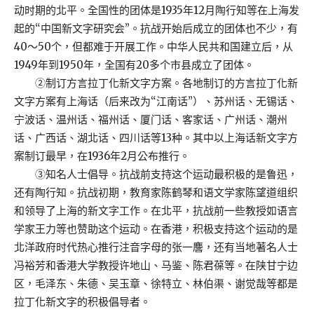
动时期的北平。全国性的团体是1935年12月陶行知等在上海发
起的“中国新文字研究会”。抗战开始后成立的团体也不少，有
40～50个，但都难于开展工作。中华人民共和国建立后，从
1949年到1950年，全国有20多个市县成立了团体。
②制订方言拉丁化新文字方案。各地制订的方言拉丁化新
文字方案有上海话（后来改为“江南话”）、苏州话、无锡话、
宁波话、温州话、福州话、厦门话、客家话、广州话、潮州
话、广西话、湖北话、四川话等13种。其中以上海话新文字方
案制订最早，在1936年2月公布推行。
③知名人士倡导。抗战前支持这个运动最积极的是鲁迅，
还有陶行知。抗战初期，教育家陈鹤琴和语文学家陈望道组织
和领导了上海的新文字工作。在北平，抗战前一些教授如语言
学家王力等也赞助这个运动。在香港，积极支持这个运动的是
北洋政府时代热心推行注音字母的张一麐，还有当地著名人士
冯裕芳和香港大学教授许地山、马鉴、陈君葆等。在陕甘宁边
区，毛泽东、朱德、吴玉章、徐特立、林伯渠、谢觉哉等都是
拉丁化新文字的积极倡导者。