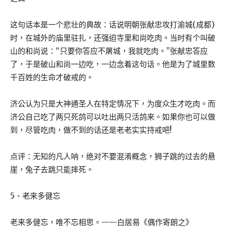
这句话本是一个悲壮的典故：话说明朝张献忠攻打渝城(成都)
时，在城外的庙里驻扎，还强迫寺里和尚吃肉。当时有个叫破
山的和尚说：“只要你答应不屠城，我就吃肉。”张献忠答应
了，于是破山和尚一边吃，一边念着这句话。他是为了城里数
千百姓的生命才破戒的。
济公认为只是大神通圣人在特定情况下，为度众生才吃肉。而
济公自己吃了两只死鸽可以吐出两只活鸽来。如果你也可以做
到，尽管吃肉，做不到的话还是老老实实持戒吧!
点评：无知的凡人呐，绝对不要混淆概念，狮子跳的过去的悬
崖，兔子去跳只能摔死。
5、老来多健忘
老来多健忘，唯不忘相思。——白居易《偶作寄朗之》