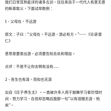
我们日常耳熟能详的诸多古训，往往来自于一代代人有意无意
的断章取义，下面试举数例：
1、父母在，不远游
原文：子曰：“父母在，不远游，游必有方。”——《论语·里
仁》
意思是要是出游，必须要告知去处和理由。
点评：不是不让你去啊有没有……
2、吾生也有涯，而知也无涯
出自《庄子·养生主》。一直被许多人用于鼓舞学习者珍惜时
间、努力学习，在但却忽略后面那一句“以有涯随无涯，殆
矣”。