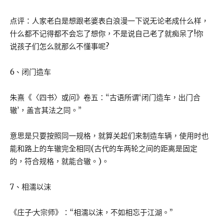
点评：人家老白是想跟老婆表白浪漫一下说无论老成什么样，
什么都不记得都不会忘了想你，不是说自己老了就痴呆了!你
说孩子们怎么就那么不懂事呢?
6、闭门造车
朱熹《〈四书〉或问》卷五：“古语所谓‘闭门造车，出门合
辙’，盖言其法之同。”
意思是只要按照同一规格，就算关起们来制造车辆，使用时也
能和路上的车辙完全相同(古代的车两轮之间的距离是固定
的，符合规格，就能合辙。)。
7、相濡以沫
《庄子·大宗师》：“相濡以沫，不如相忘于江湖。”