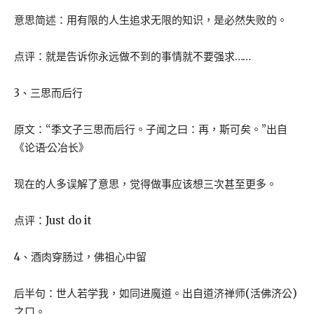
意思简述：用有限的人生追求无限的知识，是必然失败的。
点评：就是告诉你永远做不到的事情就不要强求……
3、三思而后行
原文：“季文子三思而后行。子闻之曰：再，斯可矣。”出自
《论语·公冶长》
现在的人多误解了意思，觉得做事应该想三次甚至更多。
点评：Just do it
4、酒肉穿肠过，佛祖心中留
后半句：世人若学我，如同进魔道。出自道济禅师(活佛济公)
之口。