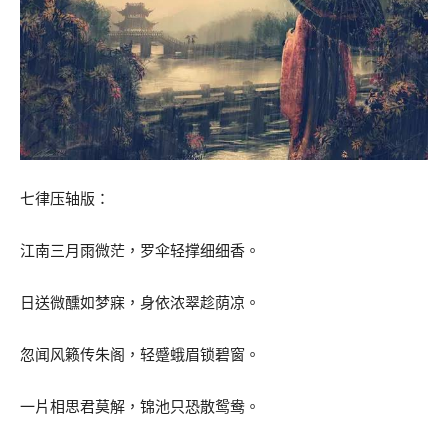
七律压轴版：
江南三月雨微茫，罗伞轻撑细细香。
日送微醺如梦寐，身依浓翠趁荫凉。
忽闻风籁传朱阁，轻蹙蛾眉锁碧窗。
一片相思君莫解，锦池只恐散鸳鸯。