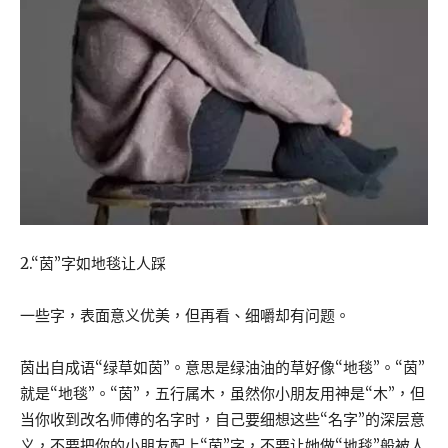
2.“茵”字如地毯让人踩
一些字，表面意义优美，但再看、细嚼却有问题。
茵出自成语“绿草如茵”。意思是绿油油的草好像“地毯”。“茵”
就是“地毯”。“茵”，五行属木，虽然你小朋友用神是“木”，但
当你收到改名师傅的名字时，自己要细想这些“名字”的深层意
义，不要把你的小朋友配上“茵”字，不要让她做“地毯”般被人