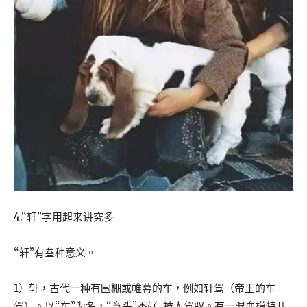
4.“轩”字用起来讲究多
“轩”有叁种意义。
1）轩，古代一种有围棚或帷幕的车，例如轩驾（帝王的车
驾）。以“车”为名，“意头”不好-被人驾驭。有一混血模特儿