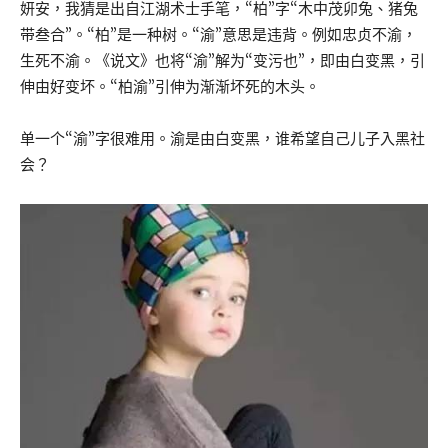
妍安，我猜是出自江湖术士手笔，“柏”字“木中茂卯兔、猪兔
带叁合”。“柏”是一种树。“渝”意思是违背。例如忠贞不渝，
生死不渝。《说文》也将“渝”解为“变污也”，即由白变黑，引
伸由好变坏。“柏渝”引伸为渐渐坏死的木头。
单一个“渝”字很难用。渝是由白变黑，谁希望自己儿子入黑社
会？