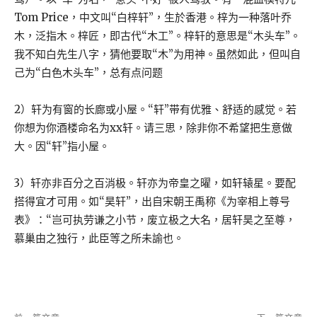
Tom Price，中文叫“白梓轩”，生於香港。梓为一种落叶乔
木，泛指木。梓匠，即古代“木工”。梓轩的意思是“木头车”。
我不知白先生八字，猜他要取“木”为用神。虽然如此，但叫自
己为“白色木头车”，总有点问题
2）轩为有窗的长廊或小屋。“轩”带有优雅、舒适的感觉。若
你想为你酒楼命名为xx轩。请三思，除非你不希望把生意做
大。因“轩”指小屋。
3）轩亦非百分之百消极。轩亦为帝皇之曜，如轩辕星。要配
搭得宜才可用。如“昊轩”，出自宋朝王禹称《为宰相上尊号
表》：“岂可执劳谦之小节，废立极之大名，居轩昊之至尊，
慕巢由之独行，此臣等之所未諭也。