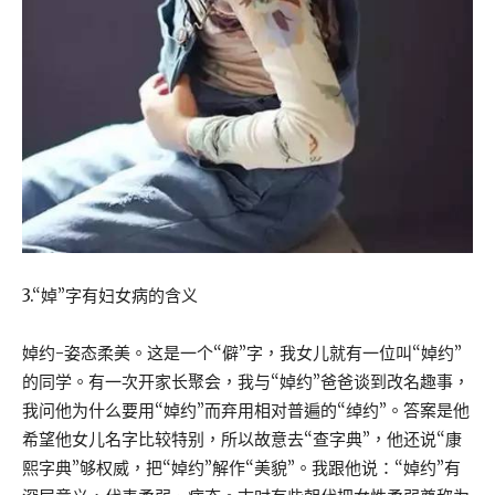
3.“婥”字有妇女病的含义
婥约-姿态柔美。这是一个“僻”字，我女儿就有一位叫“婥约”
的同学。有一次开家长聚会，我与“婥约”爸爸谈到改名趣事，
我问他为什么要用“婥约”而弃用相对普遍的“绰约”。答案是他
希望他女儿名字比较特别，所以故意去“查字典”，他还说“康
熙字典”够权威，把“婥约”解作“美貌”。我跟他说：“婥约”有