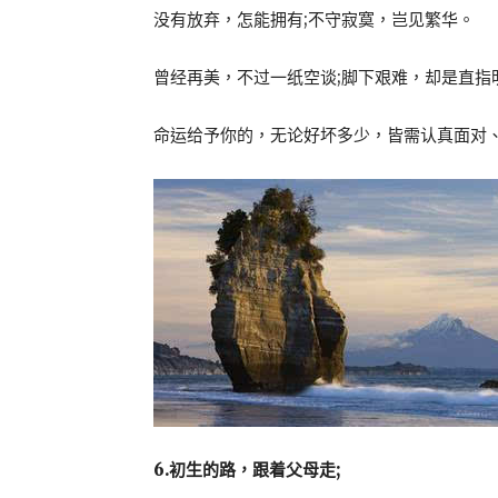
没有放弃，怎能拥有;不守寂寞，岂见繁华。
曾经再美，不过一纸空谈;脚下艰难，却是直指
命运给予你的，无论好坏多少，皆需认真面对
6.初生的路，跟着父母走;