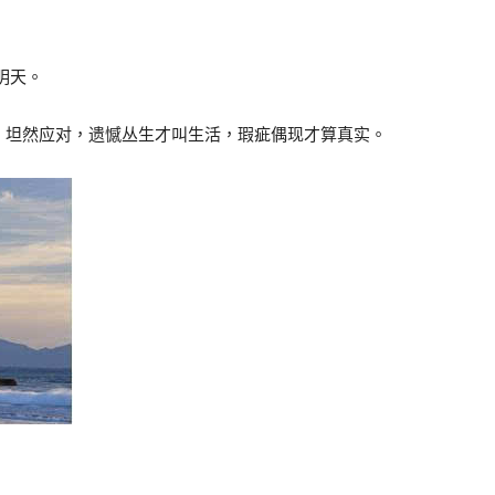
明天。
、坦然应对，遗憾丛生才叫生活，瑕疵偶现才算真实。