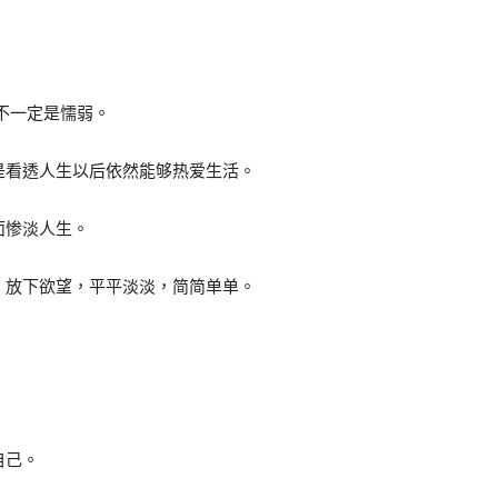
不一定是懦弱。
是看透人生以后依然能够热爱生活。
面惨淡人生。
，放下欲望，平平淡淡，简简单单。
自己。