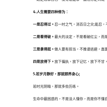
4.人生需要四种修为：
一是忍得过。
忍一时之气，消百日之灾;能忍，
二是看得破。
最大的淡定，不是看破红尘，而
三是拿得起。
做人要有担当，不推诿逃避，直
四是放得下。
放下偏执，放下记忆，放下不甘
5.若岁月静好，那就颐养身心;
若时光阴暗，那就多些历练。
生命中最困惑的，不是没人懂你，而是你不懂