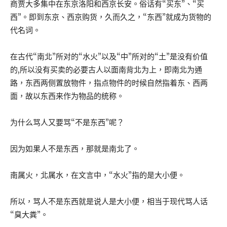
商贾大多集中在东京洛阳和西京长安。俗话有“买东”、“买
西”。即到东京、西京购货，久而久之，“东西”就成为货物的
代名词。
在古代“南北”所对的“水火”以及“中”所对的“土”是没有价值
的,所以没有买卖的必要古人以面南背北为上，即南北为通
路，东西两侧置放物件，指点物件的时候自然指着东、西两
面，故以东西来作为物品的统称。
为什么骂人又要骂“不是东西”呢？
因为如果人不是东西，那就是南北了。
南属火，北属水，在文言中，“水火”指的是大小便。
所以，骂人不是东西就是说人是大小便，相当于现代骂人话
“臭大粪”。