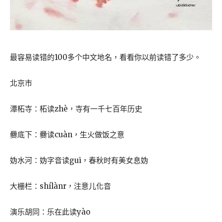
最容易读错的100多个中文地名，看看你以前读错了多少。
北京市
潭柘寺：柘读zhè，寺有一千七百年历史
爨底下：爨读cuàn，生火做饭之意
妫水河：妫字音读guī，春秋时有美女息妫
大栅栏：shílànr，注意儿化音
演乐胡同：乐在此读yào