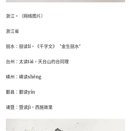
浙江。（网络图片）
浙江省
丽水：丽读lí，《千字文》〝金生丽水〞
台州：太读tāi，天台山的台同理
嵊州：嵊读shèng
鄞县：鄞读yín
诸暨：暨读jì，西施故里