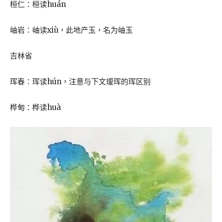
桓仁：桓读huán
岫岩：岫读xiù，此地产玉，名为岫玉
吉林省
珲春：珲读hún，注意与下文瑷珲的珲区别
桦甸：桦读huà