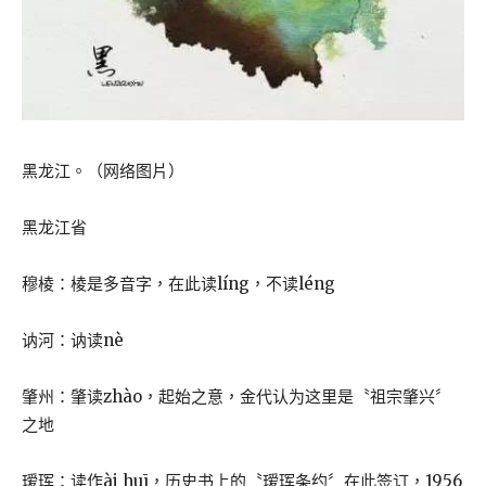
黑龙江。（网络图片）
黑龙江省
穆棱：棱是多音字，在此读líng，不读léng
讷河：讷读nè
肇州：肇读zhào，起始之意，金代认为这里是〝祖宗肇兴〞
之地
瑷珲：读作ài huī，历史书上的〝瑷珲条约〞在此签订，1956