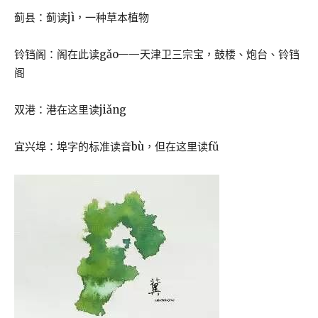
蓟县：蓟读jì，一种草本植物
铃铛阁：阁在此读gǎo——天津卫三宗宝，鼓楼、炮台、铃铛
阁
双港：港在这里读jiǎng
宜兴埠：埠字的标准读音bù，但在这里读fǔ