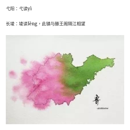
弋阳：弋读yì
长堎：堎读lèng，此镇与滕王阁隔江相望