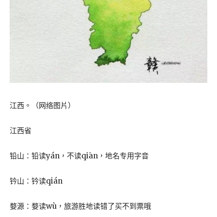
江西。（网络图片）
江西省
铅山：铅读yán，不读qiān，地名专用字音
钤山：钤读qián
婺源：婺读wù，旅游胜地读错了买不到票哦