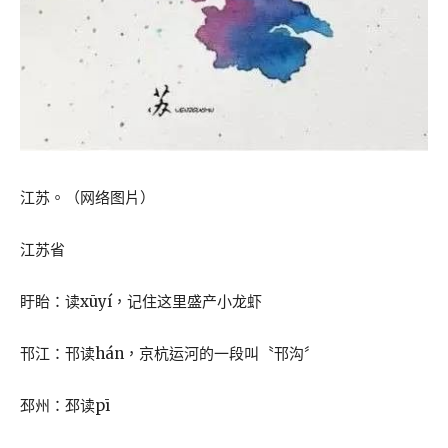
江苏。（网络图片）
江苏省
盱眙：读xūyí，记住这里盛产小龙虾
邗江：邗读hán，京杭运河的一段叫〝邗沟〞
邳州：邳读pī