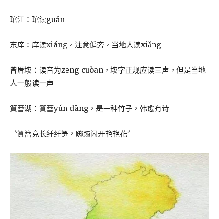
琯江：琯读guǎn
东庠：庠读xiáng，注意偏旁，当地人读xiǎng
曾厝垵：读音为zēng cuòān，垵字正规应读三声，但是当地
人一般读一声
篔簹湖：篔簹yún dāng，是一种竹子，韩愈有诗
〝篔簹竞长纤纤笋，踯躅闲开艳艳花〞