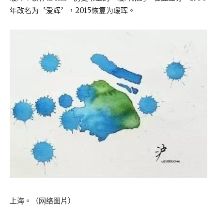
年改名为〝爱辉〞，2015恢复为瑷珲。
上海。（网络图片）