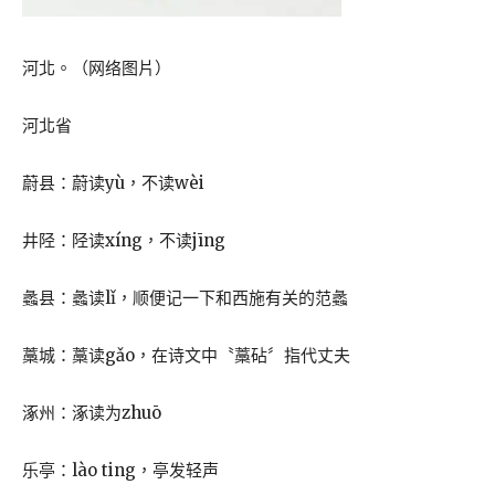
河北。（网络图片）
河北省
蔚县：蔚读yù，不读wèi
井陉：陉读xíng，不读jīng
蠡县：蠡读lǐ，顺便记一下和西施有关的范蠡
藁城：藁读gǎo，在诗文中〝藁砧〞指代丈夫
涿州：涿读为zhuō
乐亭：lào ting，亭发轻声