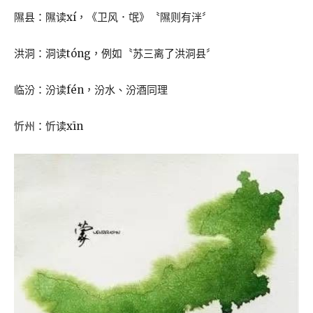
隰县：隰读xí，《卫风．氓》〝隰则有泮〞
洪洞：洞读tóng，例如〝苏三离了洪洞县〞
临汾：汾读fén，汾水、汾酒同理
忻州：忻读xīn