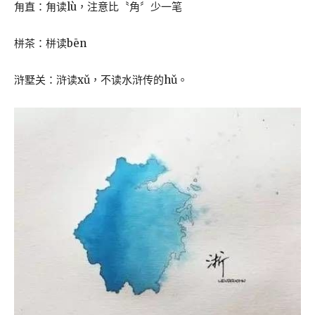
甪直：甪读lù，注意比〝角〞少一笔
栟茶：栟读bēn
浒墅关：浒读xǔ，不读水浒传的hǔ。