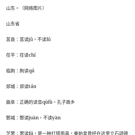
山东。（网络图片）
山东省
莒县：莒读jǔ，不读lǔ
茌平：茌读chí
临朐：朐读qú
郯城：郯读tán
曲阜：正确的读音qūfù，孔子故乡
鄄城：鄄读juān，不读yān
芝罘：罘读fú，是一种打猎用具，秦始皇曾经在这里立石颂德