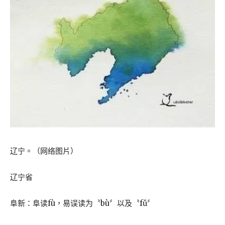
辽宁。（网络图片）
辽宁省
阜新：阜读fù，易误读为〝bù〞以及〝fǔ〞