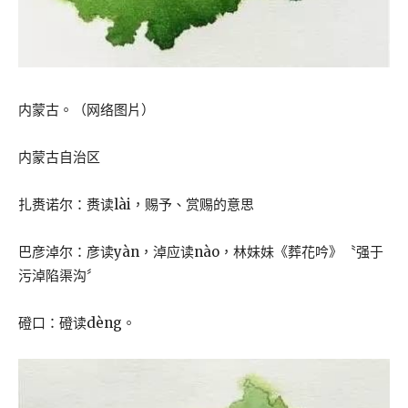
内蒙古。（网络图片）
内蒙古自治区
扎赉诺尔：赉读lài，赐予、赏赐的意思
巴彦淖尔：彦读yàn，淖应读nào，林妹妹《葬花吟》〝强于
污淖陷渠沟〞
磴口：磴读dèng。