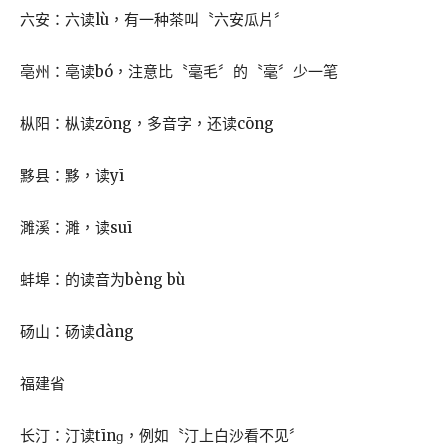
六安：六读lù，有一种茶叫〝六安瓜片〞
亳州：亳读bó，注意比〝毫毛〞的〝毫〞少一笔
枞阳：枞读zōng，多音字，还读cōng
黟县：黟，读yī
濉溪：濉，读suī
蚌埠：的读音为bèng bù
砀山：砀读dàng
福建省
长汀：汀读tīnɡ，例如〝汀上白沙看不见〞