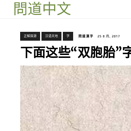
正解探源
汉语天地
字
問道漢字
25 8 月, 2017
下面这些“双胞胎”