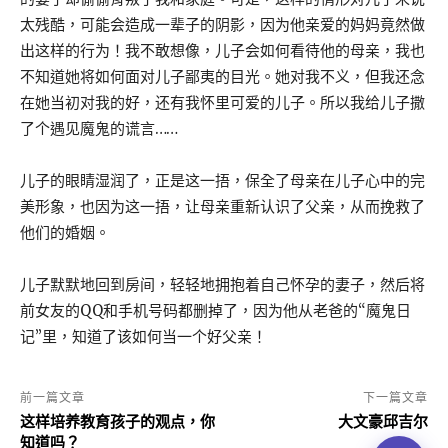
太残酷，可能会造成一辈子的阴影，因为他亲爱的妈妈竟然做
出这样的行为！我不敢想像，儿子会如何看待他的母亲，我也
不知道她将如何面对儿子鄙夷的目光。她对我不义，但我还念
在她当初对我的好，还有我怀里可爱的儿子。所以我给儿子撒
了个遇见魔鬼的谎言……
儿子的眼睛湿润了，正是这一捂，保全了母亲在儿子心中的完
美形象，也因为这一捂，让母亲重新认识了父亲，从而挽救了
他们的婚姻。
儿子默默地回到房间，轻轻地拥抱着自己怀孕的妻子，然后将
前女友的QQ和手机号码都删掉了，因为他从老爸的“魔鬼日
记”里，知道了该如何当一个好父亲！
前一篇文章
下一篇文章
这样培养教育孩子的观点，你
大文豪邱吉尔
知道吗？