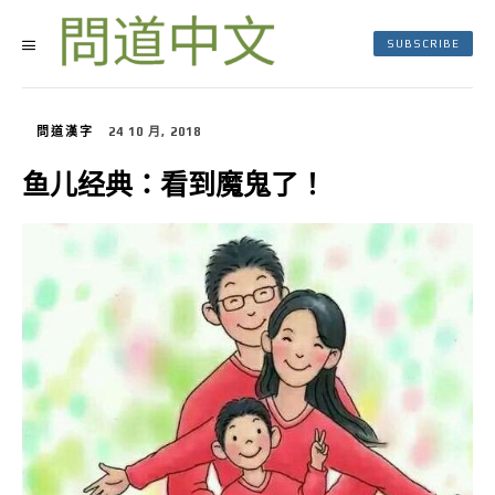
SUBSCRIBE
問道漢字
24 10 月, 2018
鱼儿经典：看到魔鬼了！