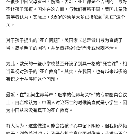
在很多中国父母看来，伤痛、苦难、死亡都是不吉利的，最好
不让孩子知道。国外在这方面，与我们有所不同。美国儿童教
育学者认为，实际上，3周岁的幼童大多已接触到“死亡”这个
词。
对于孩子提出的“死亡问题”，美国家长总是做出最为直截了
当、简单明了的回答，并尽量避免似是而非或模糊不清。
为此，欧美的一些小学校甚至开设了别具一格的“死亡课”，相
当重视对孩子的“死亡教育”。其实，在我国，也有越来越多的
有识之士在呼吁这个问题。
最近，在“追问生命尊严：医学的使命与关怀”的专题圆桌会议
上，白岩松认为，中国人讨论死亡的时候简直就是小学生，因
为中国从来没有真正的死亡教育。
有人认为，这些做法可能会给孩子心中留下阴影。但我仍然倾
向于：别急着过滤，让孩子有机会真实面对伤痛、苦难与不完