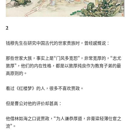
2
钱穆先生在研究中国古代的世家贵族时，曾经感慨说：
那些世家大族，事实上是“门风多宽恕”，非常宽厚的，“志尤
敦厚”，他们的内在性格，都是以敦厚纯良作为教育子弟的最
高原则的。
看过《红楼梦》的人，很多不喜欢贾政。
但是曹公对他的评价却甚高：
他借林如海之口说贾政，“为人谦恭厚道，非膏粱轻薄仕宦之
流”。