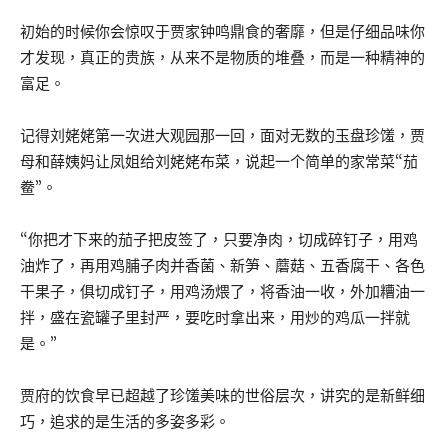
初始的时候你会惊叹于贾家钟鸣鼎食的奢靡，但是仔细品味你
才发现，真正的贵族，从来不是物质的堆叠，而是一种精神的
富足。
记得刘姥姥第一次进大观园那一回，面对无数的玉盘珍馐，贾
母和薛姨妈让凤姐给刘姥姥布菜，说起一个简单的家常菜“茄
鲞”。
“你把才下来的茄子把皮签了，只要净肉，切成碎钉子，用鸡
油炸了，再用鸡脯子肉并香菌、新笋、蘑菇、五香腐干、各色
干果子，俱切成钉子，用鸡汤煨了，将香油一收，外加糟油一
拌，盛在瓷罐子里封严，要吃时拿出来，用炒的鸡瓜一拌就
是。”
贾府的饮食早已超越了珍馐美味的世俗层次，讲究的是新鲜细
巧，追求的是生活的多姿多彩。