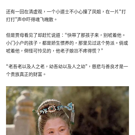
还有一回在清虚观，一个小道士不小心撞了凤姐，在一片“打
打打”声中吓得魂飞魄散。
但是贾母看见了却赶忙说道：“快带了那孩子来，别唬着他。
小门小户的孩子，都是娇生惯养的，那里见过这个势派。倘或
唬着他，倒怪可怜见的，他老子娘岂不疼得慌？”
“老吾老以及人之老，幼吾幼以及人之幼”，慈悲与善良才是一
个贵族真正的财富。