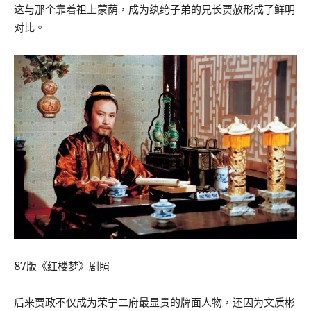
这与那个靠着祖上蒙荫，成为纨绔子弟的兄长贾赦形成了鲜明
对比。
87版《红楼梦》剧照
后来贾政不仅成为荣宁二府最显贵的牌面人物，还因为文质彬