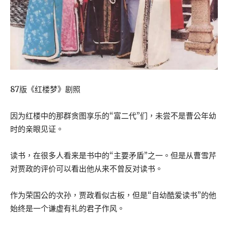
87版《红楼梦》剧照
因为红楼中的那群贪图享乐的“富二代”们，未尝不是曹公年幼
时的亲眼见证。
读书，在很多人看来是书中的“主要矛盾”之一。但是从曹雪芹
对贾政的评价可以看出他从来不曾反对读书。
作为荣国公的次孙，贾政看似古板，但是“自幼酷爱读书”的他
始终是一个谦虚有礼的君子作风。