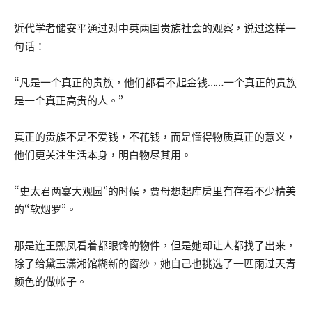
近代学者储安平通过对中英两国贵族社会的观察，说过这样一
句话：
“凡是一个真正的贵族，他们都看不起金钱……一个真正的贵族
是一个真正高贵的人。”
真正的贵族不是不爱钱，不花钱，而是懂得物质真正的意义，
他们更关注生活本身，明白物尽其用。
“史太君两宴大观园”的时候，贾母想起库房里有存着不少精美
的“软烟罗”。
那是连王熙凤看着都眼馋的物件，但是她却让人都找了出来，
除了给黛玉潇湘馆糊新的窗纱，她自己也挑选了一匹雨过天青
颜色的做帐子。