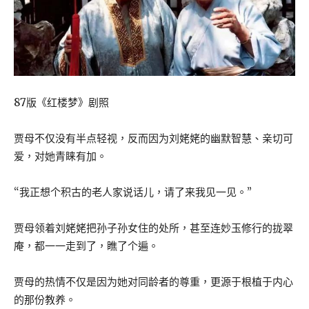
87版《红楼梦》剧照
贾母不仅没有半点轻视，反而因为刘姥姥的幽默智慧、亲切可
爱，对她青睐有加。
“我正想个积古的老人家说话儿，请了来我见一见。”
贾母领着刘姥姥把孙子孙女住的处所，甚至连妙玉修行的拢翠
庵，都一一走到了，瞧了个遍。
贾母的热情不仅是因为她对同龄者的尊重，更源于根植于内心
的那份教养。