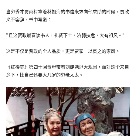
当穷秀才贾雨村拿着林如海的书信来求向他求助的时候，贾政
义不容辞，书中写道：
“且这贾政最喜读书人，礼贤下士，济弱扶危，大有祖风。”
这是不仅是贾政的个人品质，更是贾家一以贯之的家风。
《红楼梦》第四十回贾母带着刘姥姥逛大观园，面对这个来自
乡下，比自己还要大几岁的穷老太太。