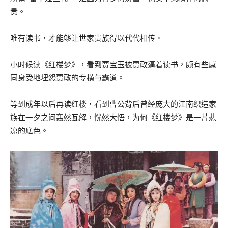
贵。
唯有读书，才能够让世家贵族得以代代相传。
小时候读《红楼梦》，看到贾宝玉被贾政逼着读书，颇有些感
同身受地埋怨贾政的专横与霸道。
等到成年以后再读红楼，看到曹公背后曾经庞大的江南织造家
族在一夕之间轰然瓦解，恍然大悟，为何《红楼梦》是一片悲
凉的底色。