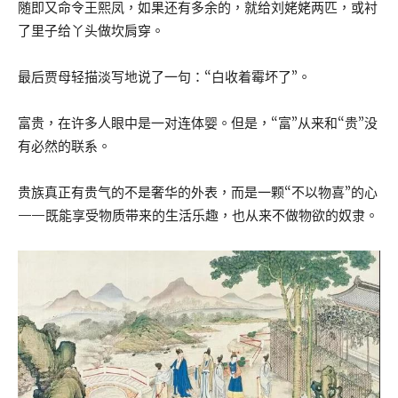
随即又命令王熙凤，如果还有多余的，就给刘姥姥两匹，或衬
了里子给丫头做坎肩穿。
最后贾母轻描淡写地说了一句：“白收着霉坏了”。
富贵，在许多人眼中是一对连体婴。但是，“富”从来和“贵”没
有必然的联系。
贵族真正有贵气的不是奢华的外表，而是一颗“不以物喜”的心
——既能享受物质带来的生活乐趣，也从来不做物欲的奴隶。