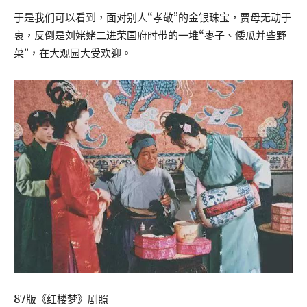
于是我们可以看到，面对别人“孝敬”的金银珠宝，贾母无动于
衷，反倒是刘姥姥二进荣国府时带的一堆“枣子、倭瓜并些野
菜”，在大观园大受欢迎。
87版《红楼梦》剧照