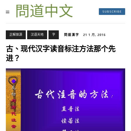
SUBSCRIBE
正解探源
汉语天地
字
問道漢字
21 1 月, 2016
古、现代汉字读音标注方法那个先
进？