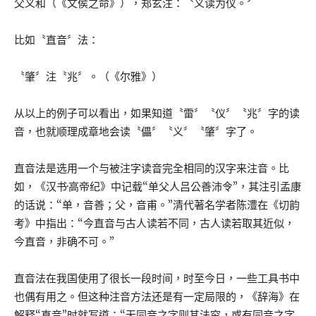
父义和（《文侯之命》），郑玄注：〝义读为仪。〞
比如〝直音〞法：
〝肇〞注〝兆〞。（《尔雅》）
从以上的例子可以看出，如果知道〝雷〞〝仪〞〝兆〞字的读
音，也就顺理成章地会读〝儡〞〝义〞〝肇〞字了。
直音法是选用一个与被注字读音完全相同的汉字来注音。比
如，《汉书·高帝纪》中记载“单父人吕公善沛令”，其注引孟康
的话说：“单，音善；父，音甫。”清代著名学者陈澧在《切韵
考》中指出：“今直音与古人读若不同，古人读若取其近似，
今直音，非确不可。”
直音法在我国使用了很长一段时间，时至今日，一些工具书中
也偶有用之。但这种注音方法还是有一定局限的，《辞海》在
解释“直音”时就写道：“无同音之字则其法穷，或有同音之字