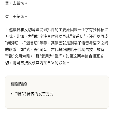
器，去冀切。
矣，于纪切。
上述读若和反切等法受到批评的主要原因是一个字有多种标注
方式，比如，为“武”字注音时可以写成“文甫切”，还可以写成
“闻斧切”、“温鲁切”等等，其原因就是割裂了语音与语义之间
的联系。如“武、舞”同音，古代舞蹈脱胎于武功击技，故有
““武”文用为舞，“舞”武用为“武””。如果这两字读音相互若
切，则可直接反映其内在含义的联系。
相關閱讀
“啸”乃神传的发音方式