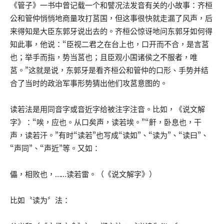
《管子》一书中曾记载一个和譬况法发音有关的小故事：齐桓
公和管仲悄悄地商量攻打莒国，但这事很快就走漏了风声，后
来得知是大臣东郭牙说出去的。齐桓公惊讶地问东郭牙如何得
知此事，他说：“臣视二君之在台上也，口开而不合，是言莒
也；举手而指，势当莒也；且臣观小国诸侯之不服者，唯
莒。”这就是说，东郭牙是看齐桓公和管仲的口形、手势并结
合了当时的政治军事形势猜出他们攻莒意图的。
读若法是用同音字或音近字给被注字注音。比如，《说文解
字》：“唉，应也。从口矣声，读若埃。”“鼾，卧息也，干
声，读若汗。”有时“读若”也写成“读如”、“读为”、“读曰”、
“声同”、“声近”等。又如：
儡，相败也，……读若雷。（《说文解字》）
比如〝读为〞法：