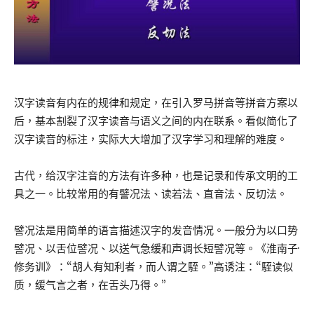
汉字读音有内在的规律和规定，在引入罗马拼音等拼音方案以
后，基本割裂了汉字读音与语义之间的内在联系。看似简化了
汉字读音的标注，实际大大增加了汉字学习和理解的难度。
古代，给汉字注音的方法有许多种，也是记录和传承文明的工
具之一。比较常用的有譬况法、读若法、直音法、反切法。
譬况法是用简单的语言描述汉字的发音情况。一般分为以口势
譬况、以舌位譬况、以送气急缓和声调长短譬况等。《淮南子·
修务训》：“胡人有知利者，而人谓之駤。”高诱注：“駤读似
质，缓气言之者，在舌头乃得。”