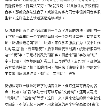
而隐僻难识，则其法又穷。”这就是说，如果被注的字没有同
音字，那就没办法注音了，或被注的字有同音字但其同音字很
生僻，这样注上去读者还是难以拼读。
反切法是用两个汉字合起来为一个汉字注音的方法。即用前一
个字的声母和后一个字的韵母拼出一个新的读音来。有学者考
证，反切法最初叫“反”，比如，东汉学者服虔在为《汉书》作
注时写道“惴，音章瑞反”。后来到唐代宗时期，统治者很忌讳
这个“反”字，于是将其改为“翻”字，再后来“翻”字改为“切”
字。比如，《本草纲目》卷二十五写道“糗，去九切”。这种注
音方式也持续了相当长的时间，像后来《康熙字典》中的文字
主要采用反切法注音，如“武，文甫切”，等等。
反切法可以准确地将汉字的读音注出，但它还是有自身的弱
点，比如，为“武”字注音时可以写成“文甫切”，还可以写成
“闻斧切”、“温鲁切”等等，这样一来，用来做注的两个字就难
以固定，不便记忆。有时，用来做注的两个字笔画很多(古代