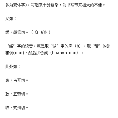
多为繁体字)，写起来十分复杂，为书写带来极大的不便。
又如：
缓，胡管切。（《广韵》）
〝缓〞字的读音，就是取〝胡〞字的声（h），取〝管〞的韵
和调(uan)，然后拼合成（huan=h+uan）。
此外如：
哀，乌开切。
敖，五劳切。
收，式州切。