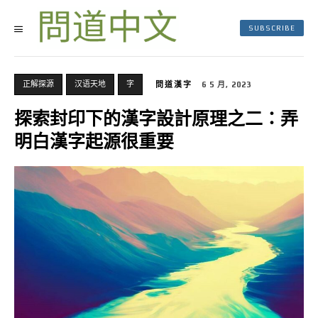
SUBSCRIBE
正解探源
汉语天地
字
問道漢字
6 5 月, 2023
探索封印下的漢字設計原理之二：弄
明白漢字起源很重要