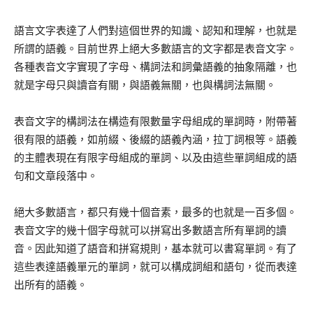
語言文字表達了人們對這個世界的知識、認知和理解，也就是
所謂的語義。目前世界上絕大多數語言的文字都是表音文字。
各種表音文字實現了字母、構詞法和詞彙語義的抽象隔離，也
就是字母只與讀音有關，與語義無關，也與構詞法無關。
表音文字的構詞法在構造有限數量字母組成的單詞時，附帶著
很有限的語義，如前綴、後綴的語義內涵，拉丁詞根等。語義
的主體表現在有限字母組成的單詞、以及由這些單詞組成的語
句和文章段落中。
絕大多數語言，都只有幾十個音素，最多的也就是一百多個。
表音文字的幾十個字母就可以拼寫出多數語言所有單詞的讀
音。因此知道了語音和拼寫規則，基本就可以書寫單詞。有了
這些表達語義單元的單詞，就可以構成詞組和語句，從而表達
出所有的語義。