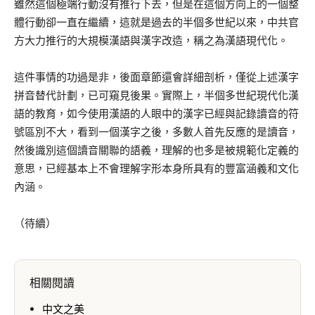
雖然這個極端行動沒有推行下去，但是在這個方向上的一個整
體行動卻一直在繼續，這就是過去的半個多世紀以來，中共官
方大力推行的大規模漢語與漢字改造，稱之為漢語現代化。
這件事情的功過是非，後面章節還會詳細剖析，僅從上述漢字
拼音替代計劃，已可窺見後果。實際上，半個多世紀現代化漢
語的教育，如今使用漢語的人眼中的漢字已經與記錄讀音的符
號區別不大，看到一個漢字之後，多數人首先反應的是讀音，
然後識別這個讀音關聯的語義，理解的也多是被規範化定義的
意思，已經基本上不會理解字形本身所具有的豐富涵義和文化
內涵。
（待續）
相關閱讀
中文之美