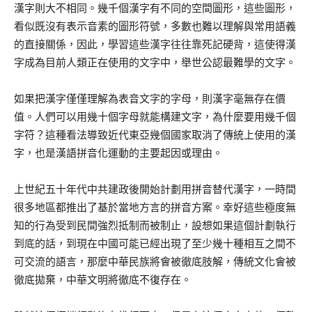
漢字則大不相同。幾千個漢字有不同的空間圖形，這些圖形，
看似既沒有表示音素的圖形符號，多數也難以理解與常用語義
的直接關係，因此，學習這些漢字往往靠死記硬背，這使得漢
字成為目前人類正在使用的文字中，舉世公認最難學的文字。
如果把漢字僅僅理解為表音文字的字母，則漢字毫無存在價
值。人們可以用幾十個字母就能構建文字，為什麼要用幾千個
字符？這種看法導致近代東亞幾個國家取消了傳統上使用的漢
字，也是漢語拼音化運動的主要起因或理由。
上世紀五十年代中共建政後開始計劃用拼音替代漢字，一時間
很多地區都推出了基於當地方言的拼音方案。幸好這些極度無
知的行為受到民間強烈抵制而被制止，設想如果這個計劃執行
到底的話，到現在中國可能已經出現了至少幾十種相互之間不
可交流的語言，那麼中華民族將會被徹底肢解，傳統文化會被
徹底拋棄，中華文明將徹底不復存在。