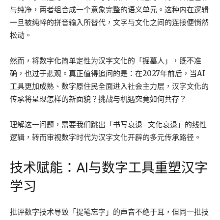
与纯净，两者组合成一个意象完整的语义单元。这种内在逻辑
一旦被纯粹的拼音输入所替代，文字与文化之间的连接便悄然
松动。
然而，将数字化简单定性为汉字文化的「掘墓人」，既不准
确，也过于悲观。真正值得追问的是：在2027年前后，当AI
工具更加成熟、数字原住民全面进入社会主力层，汉字文化的
传承将呈现怎样的新面貌？挑战与机遇究竟如何共存？
理解这一问题，需要我们跳出「书写衰退=文化衰退」的线性
逻辑，转而审视数字时代为汉字文化开辟的多元传承路径。
技术赋能：AI与数字工具重塑汉字
学习
批评数字技术导致「提笔忘字」的声音不绝于耳，但同一批技