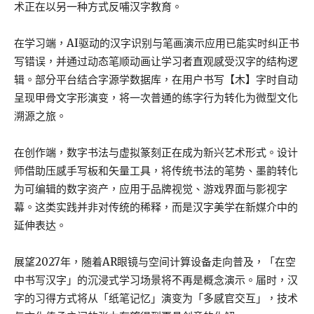
术正在以另一种方式反哺汉字教育。
在学习端，AI驱动的汉字识别与笔画演示应用已能实时纠正书
写错误，并通过动态笔顺动画让学习者直观感受汉字的结构逻
辑。部分平台结合字源学数据库，在用户书写【木】字时自动
呈现甲骨文字形演变，将一次普通的练字行为转化为微型文化
溯源之旅。
在创作端，数字书法与虚拟篆刻正在成为新兴艺术形式。设计
师借助压感手写板和矢量工具，将传统书法的笔势、墨韵转化
为可编辑的数字资产，应用于品牌视觉、游戏界面与影视字
幕。这类实践并非对传统的稀释，而是汉字美学在新媒介中的
延伸表达。
展望2027年，随着AR眼镜与空间计算设备走向普及，「在空
中书写汉字」的沉浸式学习场景将不再是概念演示。届时，汉
字的习得方式将从「纸笔记忆」演变为「多感官交互」，技术