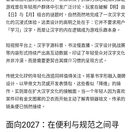
游戏曾在年轻用户群体中引发广泛讨论，玩家在破解【明】由
【日】与【月】组合的谜题时，自然而然地完成了一次汉字文
化的沉浸式体验。这类设计的高明之处在于：它并不要求用户
「学习」汉字，而是让汉字的内在逻辑成为游戏乐趣本身。
短视频平台上，汉字字源科普、书法慢直播、汉字设计挑战赛
等内容形式持续产出高互动数据，印证了年轻受众对汉字文化
并非冷漠，而是需要更契合其媒介习惯的呈现方式。
传统文化IP的年轻化改造同样值得关注。将篆书字形融入潮牌
设计、以甲骨文为灵感开发表情包，这些看似「降维」的操
作，实则是在扩大汉字文化的接触面。当一个年轻人因为喜欢
某件印有金文图案的卫衣而开始主动了解青铜器铭文，传承的
链条便已悄然接续。
面向2027：在便利与规范之间寻