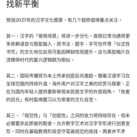
找新平衡
预测2027年的汉字文化图景，有几个趋势值得重点关注。
其一，汉字的「使用场景」将进一步分化。高频日常沟通将更
多依赖语音与智能输入，而书法、题字、手写信件等「仪式性
书写」的文化地位反而可能因稀缺性而提升。这与黑胶唱片在
流媒体时代的复兴逻辑颇为相似。
其二，国际传播将为本土传承创造反向激励。随着汉语学习在
全球范围内持续升温，海外用户对汉字之美的欣赏与探索，正
在为国内年轻人提供重新审视本民族文字的外部视角。「他者
的目光」有时能唤醒习以为常者的文化自觉。
其三，「规范性」与「创造性」之间的张力将持续存在，但未
必需要非此即彼的取舍。允许数字艺术对汉字字形进行创意变
形，同时在基础教育阶段坚守笔画规范的底线，两者并不矛