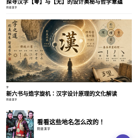
探寻汉字【零】与【无】的设计奥秘与哲学意蕴
問道漢字
字
新六书与造字旋机：汉字设计原理的文化解读
問道漢字
看看这些地名怎么改的！
問道漢字