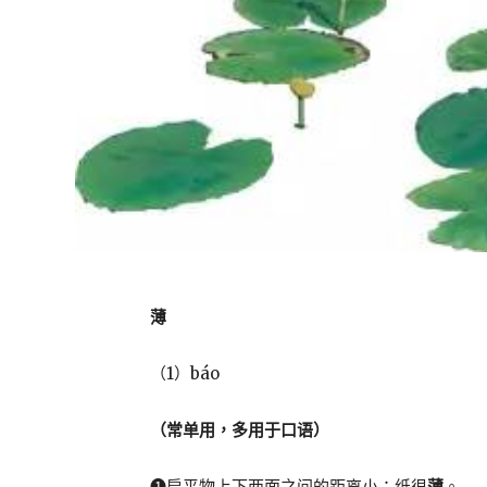
薄
（1）báo
（常单用，多用于口语）
❶扁平物上下两面之间的距离小：纸很
薄
。