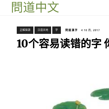
正解探源
汉语天地
字
問道漢字
4 10 月, 2017
10个容易读错的字