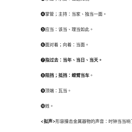
❹掌管；主持：当家、独当一面。
❺应当：该当、理当如此。
❻面对着；向着：当面。
❼
指过去：当年、当日、当天
。
❽
阻挡；抵挡：
螳臂当车
。
❾顶端：瓦当。
❿姓。
<拟声>
形容撞击金属器物的声音：时钟当当响