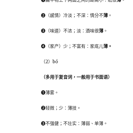
❷（感情）冷淡；不深：情分不
薄
。
❸（味道）不浓；淡：酒味很
薄
。
❹（家产）少；不富有：家底儿
薄。
（2）bó
（多用于复音词，一般用于书面语）
❶薄雾。
❷轻微；少：薄技。
❸不强健；不壮实：薄弱、单薄。