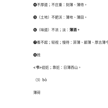
❹不厚道；不庄重：刻薄、薄待。
❺（土地）不肥沃：薄地、薄田。
❻（味道）不浓；淡：
薄酒。
❼看不起；轻视；慢待：菲薄、鄙薄、厚古薄
❽姓
<书>
迫近；靠近：日薄西山。
（3）bò
薄荷