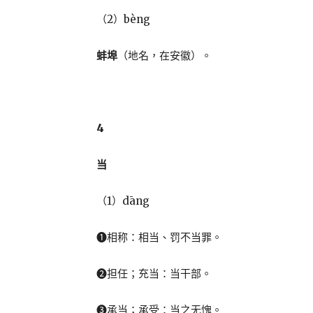
（2）bèng
蚌埠
（地名，在安徽）。
4
当
（1）dāng
❶相称：相当、罚不当罪。
❷担任；充当：当干部。
❸承当；承受：当之无愧。