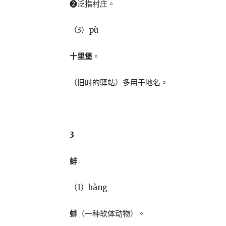
❷泛指村庄。
（3）pù
十里堡
。
（旧时的驿站）多用于地名。
3
蚌
（1）bàng
蚌
（一种软体动物）。