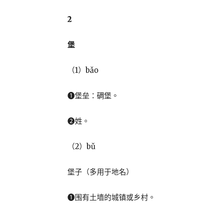
2
堡
（1）bǎo
❶堡垒：碉堡。
❷姓。
（2）bǔ
堡子（多用于地名）
❶围有土墙的城镇或乡村。