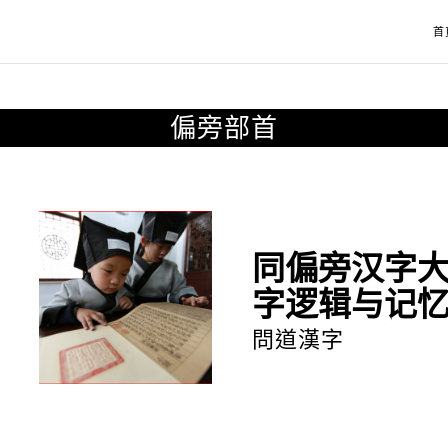
首
偏旁部首
同偏旁汉字
字逻辑与记
問道漢字