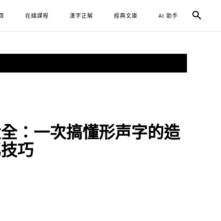
頁
在綫課程
漢字正解
經典文庫
AI 助手
大全：一次搞懂形声字的造
忆技巧