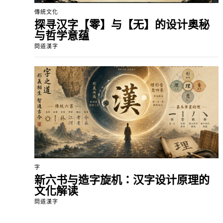
傳統文化
探寻汉字【零】与【无】的设计奥秘
与哲学意蕴
問道漢字
字
新六书与造字旋机：汉字设计原理的
文化解读
問道漢字