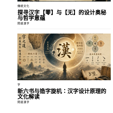
傳統文化
探寻汉字【零】与【无】的设计奥秘
与哲学意蕴
問道漢字
字
新六书与造字旋机：汉字设计原理的
文化解读
問道漢字