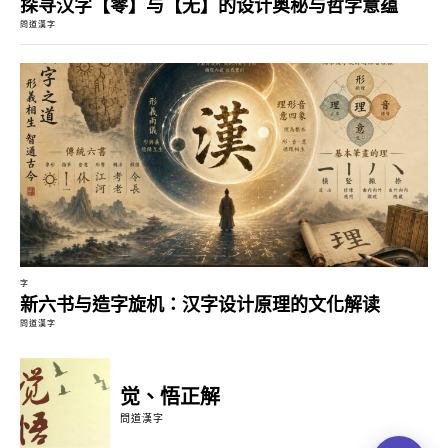
探寻汉字【零】与【无】的设计奥秘与哲学意蕴
問道漢字
字
新六书与造字旋机：汉字设计原理的文化解读
問道漢字
觉、悟正解
問道漢字