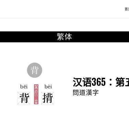
首
繁体
汉语365：第
問道漢字