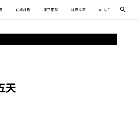
頁
在綫課程
漢字正解
經典文庫
AI 助手
五天