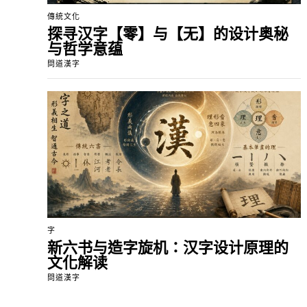
傳統文化
探寻汉字【零】与【无】的设计奥秘
与哲学意蕴
問道漢字
字
新六书与造字旋机：汉字设计原理的
文化解读
問道漢字