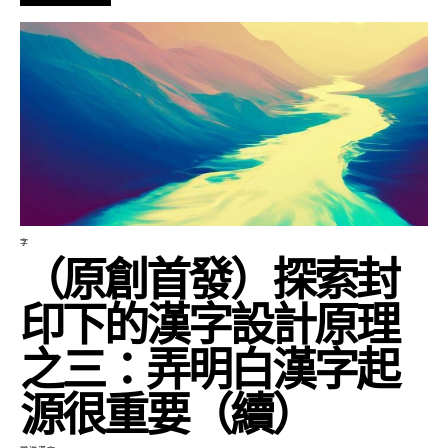
字
（原創首發）探索封
印下的漢字設計原理
之三：弄明白漢字起
源很重要（續）