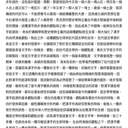
步形成的，沒有設計藍圖、規劃，那麼就如同今天有一個人投一塊山石，明天有一個
人在上面又加了一塊瓦片，過了一年又來了一群人加了一堆土。建成一個土屋、窯洞
構成的村莊可以，不能想像可以建成一個結構嚴整的大廈。 因為進化論的思想在當
今社會很大程度上霸占了人類思想，馬克思的歷史唯物主義在中國大陸被當作強制接
受的理論，這種漢字逐步演進的觀點與之相一致，因此成為了中國唯一能夠存在的漢
字起源說。 來自於邏輯學和歷史唯物主義的這兩種觀點相互支撐，極大強化了漢字
的自然演進觀點。除此之外，這種觀點也得到近代語言學的支持。 近代語言學源於
表音文字，後來的發展中，也擴展到了對於其它種類語言的認識，但是這個學科的基
礎還是表音文字的一些概念、觀點。如近代語言學的一個觀點是：象形文字是文字的
初級階段，拼音文字是文字的高級階段。另外一個基本觀點是：文字都會經歷一個從
簡單、初級到複雜、高級的發展過程。 清末民初的一些學者們接觸到了近代語言學
之後，普遍認為漢字作為一種象形文字，是一種原始、初級的文字，最終需要過渡到
拼音文字。 其它語種的表音文字確實經過了一個由原始到精細的發展演變過程，因
此對漢字的起源和發展，很武斷的認為必然經歷了一個從簡單刻畫的圖形，逐步發展
演變，最終形成了當今漢字體系的過程。 同樣是對漢語語法的認識，對漢字讀音規
則的認識等，都存在著系統性的誤解。這些誤解都與當今的邏輯學、語言學等理論、
漢字起源的基本觀點有關。 現在的各種文字理論、觀點都有著近代科技的特點，傾
向於使用單因素、線性邏輯來分析判斷。把漢字作為研究對象的時候，會進入一種非
常茫然的狀態。 近些年來人們也發現這些認識確實無法反應漢字的全貌，因此從各
種語言學的理論和觀點出發，認為漢字是語素文字、表意文字等，林林總總，有三十
多種，但是尚未有一種可概括漢字的全部特徵。 在自然演進的觀點之下，把漢字體