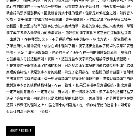
系當成了一種自然現象，對漢字的研究就如同對自然界的研究一樣，是要發現其中可
能存在的規律性。今天發現一點規律，就會認為漢字是這樣的，明天發現一個原理，
就會認為漢字是那樣的，因此就會有幾十種的理解，但都是以偏概全之說，如同盲人
摸象。 幾千個漢字變成了幾千個圖畫、幾千個構圖，人們學習漢字就是記憶這幾千
個構圖，那麼圖形簡單的漢字記憶起來也就簡單，複雜的漢字記憶起來也就難，學習
漢字成了考驗人類記憶力的標準試題。 強制性的漢字簡化方案正是在這種觀點指導
下出爐的 。在這種認知之下，不是通過理解漢字的結構、構成方式，只是依靠把漢
字筆畫簡化來幫助記憶，依靠在詞中理解字義，漢字逐步退化成了簡單的表意和表音
符號。 否定了漢字源於設計，也必然否定了漢字存在一般的總體設計原則，那我們
也就無需去尋找這種原則。實際上，這就是當今漢字研究的理論背景和主流觀點。
但是當我們仔細探查漢字結構的時候，可以發現漢字本身的圖形結構特點對漢字結構
原理的強制性。就是漢字本身的結構，決定了必須存在一個整體的設計藍圖，否則就
不應當存在這樣的結構。這一點與倉頡造字說背後的邏輯相符，或者說倉頡造字的記
載與漢字本身的這種結構特點，存在一致性。 如果認為漢字是倉頡所造，那麼倉頡
一定不是隨意造的，一定有方法、有規則，有一個設計方案。漢字本身的結構特點又
決定了這個方案不可能僅僅只是依據簡單的鳥跡獸印，象形圖畫，而是需要建立在對
這個世界深湛的理解之上。 隨之而來的問題是，在一個非常原始的社會中，如何會
有這樣的深湛理解。 （待續）
MOST RECENT