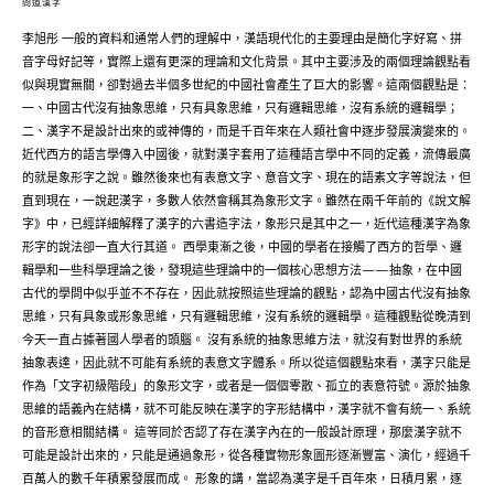
問道漢字
李旭彤 一般的資料和通常人們的理解中，漢語現代化的主要理由是簡化字好寫、拼
音字母好記等，實際上還有更深的理論和文化背景。其中主要涉及的兩個理論觀點看
似與現實無關，卻對過去半個多世紀的中國社會產生了巨大的影響。這兩個觀點是：
一、中國古代沒有抽象思維，只有具象思維，只有邏輯思維，沒有系統的邏輯學；
二、漢字不是設計出來的或神傳的，而是千百年來在人類社會中逐步發展演變來的。
近代西方的語言學傳入中國後，就對漢字套用了這種語言學中不同的定義，流傳最廣
的就是象形字之說。雖然後來也有表意文字、意音文字、現在的語素文字等說法，但
直到現在，一說起漢字，多數人依然會稱其為象形文字。雖然在兩千年前的《說文解
字》中，已經詳細解釋了漢字的六書造字法，象形只是其中之一，近代這種漢字為象
形字的說法卻一直大行其道。 西學東漸之後，中國的學者在接觸了西方的哲學、邏
輯學和一些科學理論之後，發現這些理論中的一個核心思想方法——抽象，在中國
古代的學問中似乎並不不存在，因此就按照這些理論的觀點，認為中國古代沒有抽象
思維，只有具象或形象思維，只有邏輯思維，沒有系統的邏輯學。這種觀點從晚清到
今天一直占據著國人學者的頭腦。 沒有系統的抽象思維方法，就沒有對世界的系統
抽象表達，因此就不可能有系統的表意文字體系。所以從這個觀點來看，漢字只能是
作為「文字初級階段」的象形文字，或者是一個個零散、孤立的表意符號。源於抽象
思維的語義內在結構，就不可能反映在漢字的字形結構中，漢字就不會有統一、系統
的音形意相關結構。 這等同於否認了存在漢字內在的一般設計原理，那麼漢字就不
可能是設計出來的，只能是通過象形，從各種實物形象圖形逐漸豐富、演化，經過千
百萬人的數千年積累發展而成。 形象的講，當認為漢字是千百年來，日積月累，逐